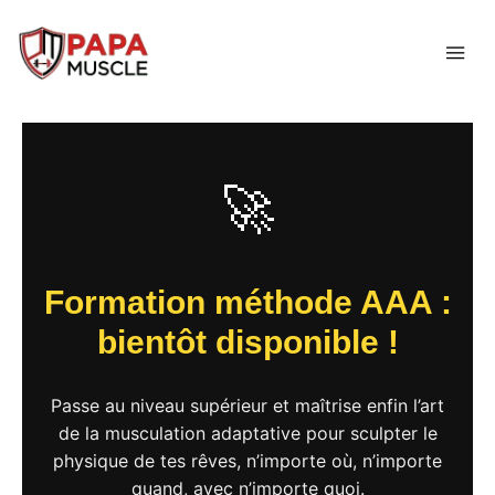
↓
passer
ME
au
contenu
principal
🚀
Formation méthode AAA :
bientôt disponible !
Passe au niveau supérieur et maîtrise enfin l’art
de la musculation adaptative pour sculpter le
physique de tes rêves, n’importe où, n’importe
quand, avec n’importe quoi.