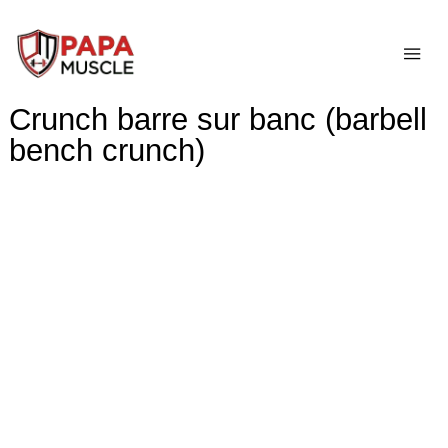
↓
passer
ME
au
contenu
Crunch barre sur banc (barbell
principal
bench crunch)