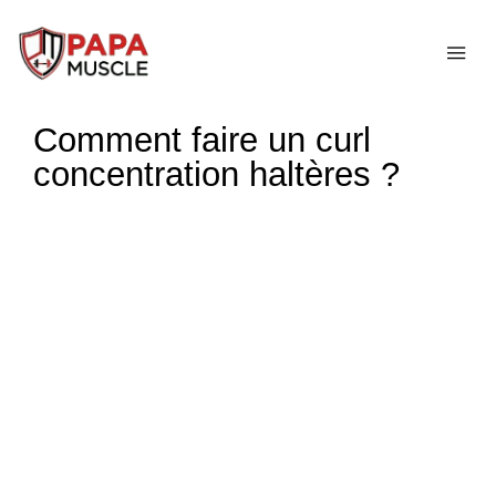
↓
passer
ME
au
contenu
Comment faire un curl
principal
concentration haltères ?