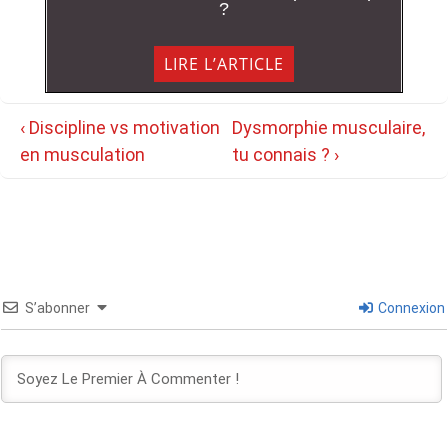
?
LIRE L’ARTICLE
Navigation
Previous
Next
‹ Discipline vs motivation
Dysmorphie musculaire,
de
Post
Post
en musculation
tu connais ? ›
l’article
is
is
S’abonner
Connexion