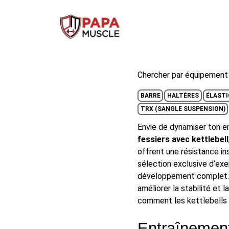
↓
passer
au
contenu
principal
Chercher par équipement 
BARRE
HALTÈRES
ÉLASTI
TRX (SANGLE SUSPENSION)
Envie de dynamiser ton e
fessiers avec kettlebell
offrent une résistance in
sélection exclusive d’exe
développement complet. T
améliorer la stabilité et 
comment les kettlebells 
Entraînement