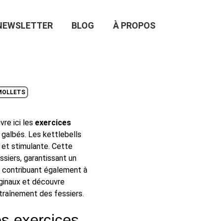
NEWSLETTER
BLOG
À PROPOS
MOLLETS
re ici les
exercices
 galbés. Les kettlebells
 et stimulante. Cette
siers, garantissant un
, contribuant également à
riginaux et découvre
traînement des fessiers.
es exercices