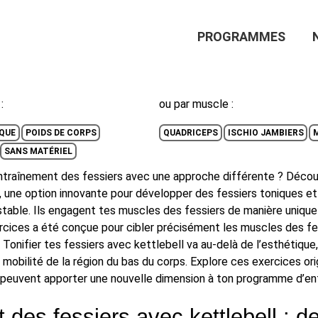
Main
PROGRAMMES
Navigation
:
ou par muscle :
QUE
POIDS DE CORPS
QUADRICEPS
ISCHIO JAMBIERS
SANS MATÉRIEL
ntraînement des fessiers avec une approche différente ? Découv
, une option innovante pour développer des fessiers toniques et
stable. Ils engagent tes muscles des fessiers de manière unique
rcices a été conçue pour cibler précisément les muscles des fes
onifier tes fessiers avec kettlebell va au-delà de l’esthétique
la mobilité de la région du bas du corps. Explore ces exercices o
peuvent apporter une nouvelle dimension à ton programme d’en
 des fessiers avec kettlebell : d