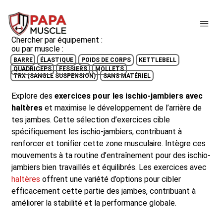
↓
passer
ME
au
Chercher par équipement :
contenu
ou par muscle :
principal
BARRE
ÉLASTIQUE
POIDS DE CORPS
KETTLEBELL
QUADRICEPS
FESSIERS
MOLLETS
TRX (SANGLE SUSPENSION)
SANS MATÉRIEL
Explore des
exercices pour les ischio-jambiers avec
haltères
et maximise le développement de l’arrière de
tes jambes. Cette sélection d’exercices cible
spécifiquement les ischio-jambiers, contribuant à
renforcer et tonifier cette zone musculaire. Intègre ces
mouvements à ta routine d’entraînement pour des ischio-
jambiers bien travaillés et équilibrés. Les exercices avec
haltères
offrent une variété d’options pour cibler
efficacement cette partie des jambes, contribuant à
améliorer la stabilité et la performance globale.