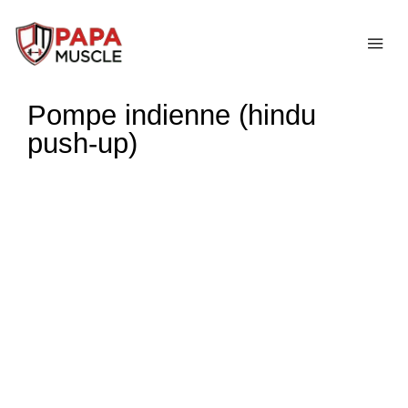
↓
passer
ME
au
contenu
Pompe indienne (hindu
principal
push-up)