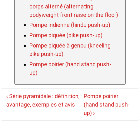
corps alterné (alternating
bodyweight front raise on the floor)
Pompe indienne (hindu push-up)
Pompe piquée (pike push-up)
Pompe piquée à genou (kneeling
pike push-up)
Pompe poirier (hand stand push-
up)
Navigation
Previous
Next
‹ Série pyramidale : définition,
Pompe poirier
de
Post
Post
avantage, exemples et avis
(hand stand push-
l’article
is
is
up) ›