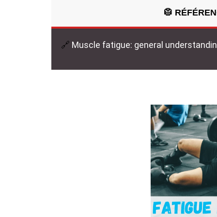
🥼 RÉFÉREN
🔗
Muscle fatigue: general understandi