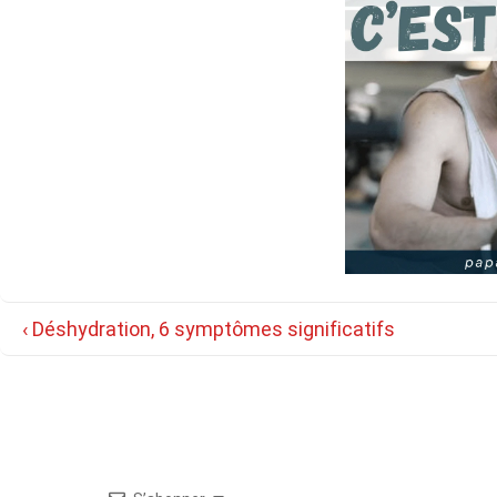
Navigation
Previous
‹ Déshydration, 6 symptômes significatifs
de
Post
is
l’article