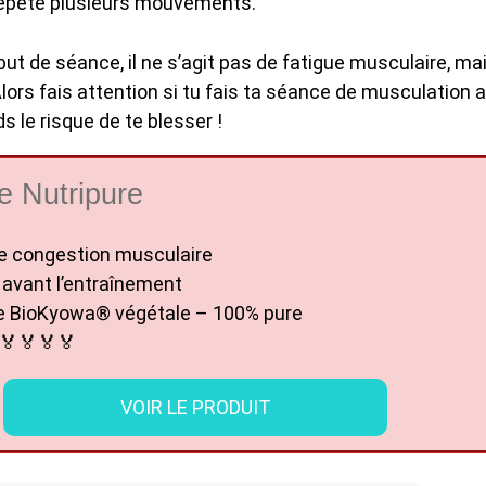
 répété plusieurs mouvements.
ébut de séance, il ne s’agit pas de fatigue musculaire, ma
ors fais attention si tu fais ta séance de musculation 
 le risque de te blesser !
ne Nutripure
re congestion musculaire
 avant l’entraînement
ine BioKyowa® végétale – 100% pure
🏅🏅🏅🏅
VOIR LE PRODUIT