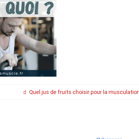
Next
🧃 Quel jus de fruits choisir pour la musculation
Post
is