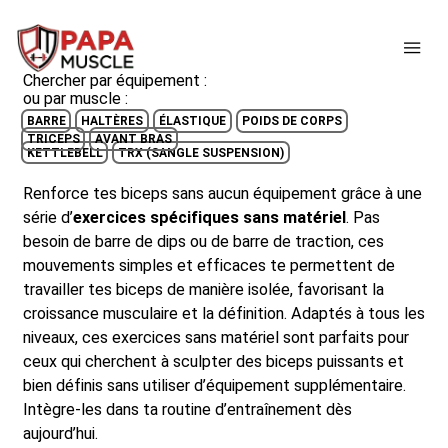
↓
passer
ME
au
Chercher par équipement :
contenu
ou par muscle :
principal
BARRE
HALTÈRES
ÉLASTIQUE
POIDS DE CORPS
TRICEPS
AVANT BRAS
KETTLEBELL
TRX (SANGLE SUSPENSION)
Renforce tes biceps sans aucun équipement grâce à une
série d’
exercices spécifiques sans matériel
. Pas
besoin de barre de dips ou de barre de traction, ces
mouvements simples et efficaces te permettent de
travailler tes biceps de manière isolée, favorisant la
croissance musculaire et la définition. Adaptés à tous les
niveaux, ces exercices sans matériel sont parfaits pour
ceux qui cherchent à sculpter des biceps puissants et
bien définis sans utiliser d’équipement supplémentaire.
Intègre-les dans ta routine d’entraînement dès
aujourd’hui.