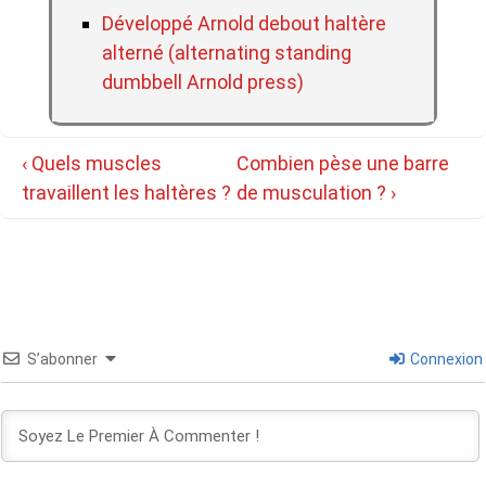
Développé Arnold debout haltère
alterné (alternating standing
dumbbell Arnold press)
Navigation
Previous
Next
‹ Quels muscles
Combien pèse une barre
de
Post
Post
travaillent les haltères ?
de musculation ? ›
l’article
is
is
S’abonner
Connexion