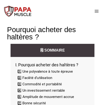
↓
passer
ME
au
contenu
Pourquoi acheter des
principal
haltères ?
🗒️ SOMMAIRE
I. Pourquoi acheter des haltères ?
1️⃣ Une polyvalence à toute épreuve
2️⃣ Facilité d’utilisation
3️⃣ Commodité et portabilité
4️⃣ Un investissement rentable
5️⃣ Amplitude de mouvement accrue
7️⃣ Bonne sécurité