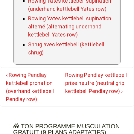
Rowing Yates kettlebell supination
(underhand kettlebell Yates row)
Rowing Yates kettlebell supination
alterné (alternating underhand
kettlebell Yates row)
Shrug avec kettlebell (kettlebell
shrug)
Navigation
Previous
Next
‹ Rowing Pendlay
Rowing Pendlay kettlebell
de
Post
Post
kettlebell pronation
prise neutre (neutral grip
l’article
is
is
(overhand kettlebell
kettlebell Pendlay row) ›
Pendlay row)
🎁 TON PROGRAMME MUSCULATION
GRATUIT (9 PLANS ADAPTATIFS)