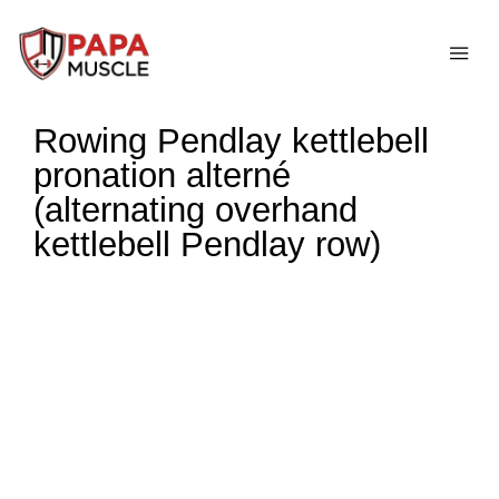
↓
passer
ME
au
contenu
Rowing Pendlay kettlebell
principal
pronation alterné
(alternating overhand
kettlebell Pendlay row)