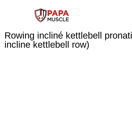
↓
passer
au
contenu
Rowing incliné kettlebell pronat
principal
incline kettlebell row)