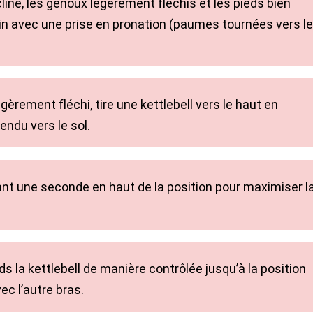
ncliné, les genoux légèrement fléchis et les pieds bien
in avec une prise en pronation (paumes tournées vers l
gèrement fléchi, tire une kettlebell vers le haut en
endu vers le sol.
ant une seconde en haut de la position pour maximiser l
s la kettlebell de manière contrôlée jusqu’à la position
c l’autre bras.