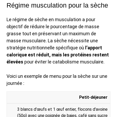
Régime musculation pour la sèche
Le régime de sèche en musculation a pour
objectif de réduire le pourcentage de masse
grasse tout en préservant un maximum de
masse musculaire. La sèche nécessite une
stratégie nutritionnelle spécifique où
l’apport
calorique est réduit, mais les protéines restent
élevées
pour éviter le catabolisme musculaire.
Voici un exemple de menu pour la sèche sur une
journée :
R
A
Petit-déjeuner
E
L
3 blancs d’œufs et 1 œuf entier, flocons d’avoine
P
I
(50g) avec une poignée de baies, café sans sucre
A
M