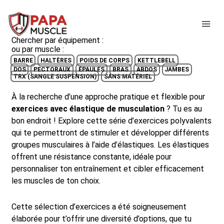
↓
passer
ME
au
Chercher par équipement :
contenu
ou par muscle :
principal
BARRE
HALTÈRES
POIDS DE CORPS
KETTLEBELL
DOS
PECTORAUX
ÉPAULES
BRAS
ABDOS
JAMBES
TRX (SANGLE SUSPENSION)
SANS MATÉRIEL
À la recherche d’une approche pratique et flexible pour
exercices avec élastique de musculation
? Tu es au
bon endroit ! Explore cette série d’exercices polyvalents
qui te permettront de stimuler et développer différents
groupes musculaires à l’aide d’élastiques. Les élastiques
offrent une résistance constante, idéale pour
personnaliser ton entraînement et cibler efficacement
les muscles de ton choix.
Cette sélection d’exercices a été soigneusement
élaborée pour t’offrir une diversité d’options, que tu