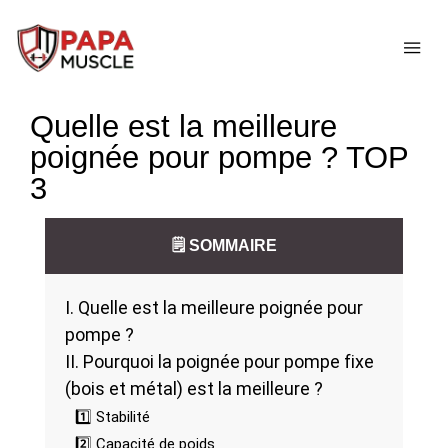
↓
passer
ME
au
contenu
Quelle est la meilleure
principal
poignée pour pompe ? TOP
3
🗒️ SOMMAIRE
I. Quelle est la meilleure poignée pour
pompe ?
II. Pourquoi la poignée pour pompe fixe
(bois et métal) est la meilleure ?
1️⃣ Stabilité
2️⃣ Capacité de poids