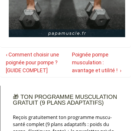
Navigation
Previous
Next
‹ Comment choisir une
Poignée pompe
de
Post
Post
poignée pour pompe ?
musculation :
l’article
is
is
[GUIDE COMPLET]
avantage et utilité ! ›
🎁 TON PROGRAMME MUSCULATION
GRATUIT (9 PLANS ADAPTATIFS)
Reçois gratuitement ton programme muscu-
santé complet (9 plans adaptatifs : poids du