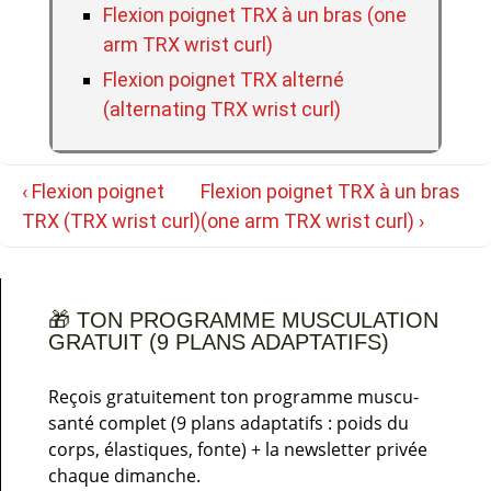
Flexion poignet TRX à un bras (one
arm TRX wrist curl)
Flexion poignet TRX alterné
(alternating TRX wrist curl)
Navigation
Previous
Next
‹ Flexion poignet
Flexion poignet TRX à un bras
de
Post
Post
TRX (TRX wrist curl)
(one arm TRX wrist curl) ›
l’article
is
is
🎁 TON PROGRAMME MUSCULATION
GRATUIT (9 PLANS ADAPTATIFS)
Reçois gratuitement ton programme muscu-
santé complet (9 plans adaptatifs : poids du
corps, élastiques, fonte) + la newsletter privée
chaque dimanche.