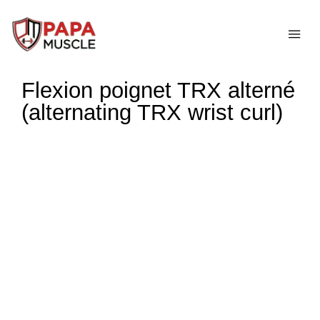
↓
passer
ME
au
contenu
Flexion poignet TRX alterné
principal
(alternating TRX wrist curl)