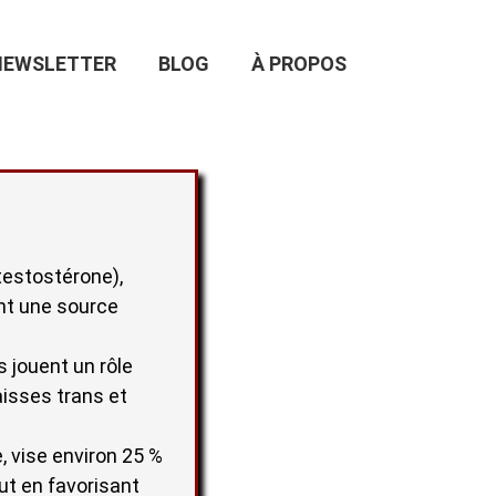
NEWSLETTER
BLOG
À PROPOS
testostérone),
ant une source
 jouent un rôle
aisses trans et
, vise environ 25 %
ut en favorisant