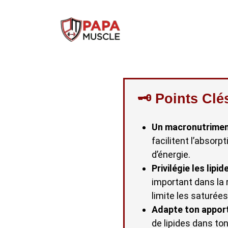
↓
passer
au
contenu
principal
🗝️ Points Cl
Un macronutrimen
facilitent l’absor
d’énergie.
Privilégie les lipi
important dans la 
limite les saturées
Adapte ton apport
de lipides dans to