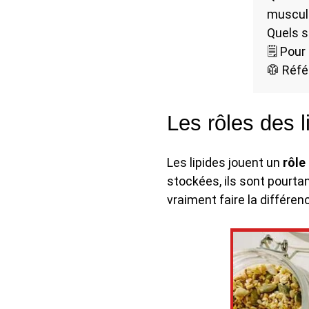
muscul
Quels s
🗒️ Pou
🥼 Réfé
Les rôles des l
Les lipides jouent un
rôle
stockées, ils sont pourta
vraiment faire la différe