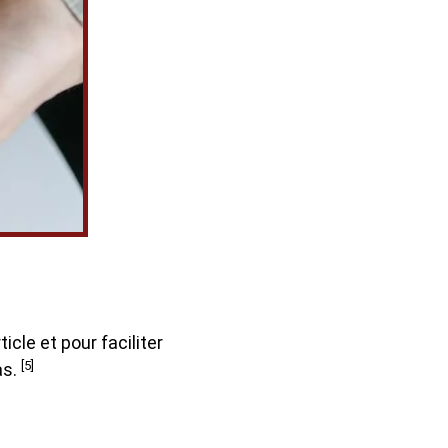
cle et pour faciliter
[5]
as.