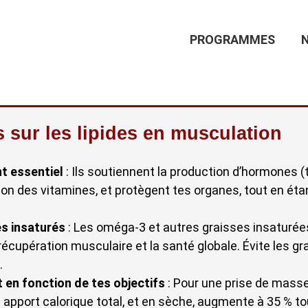
Main
PROGRAMMES
Navigation
és sur les lipides en musculation
t essentiel
: Ils soutiennent la production d’hormones (
ption des vitamines, et protègent tes organes, tout en ét
des insaturés
: Les oméga-3 et autres graisses insaturées
récupération musculaire et la santé globale. Évite les gr
.
 en fonction de tes objectifs
: Pour une prise de masse
n apport calorique total, et en sèche, augmente à 35 % to