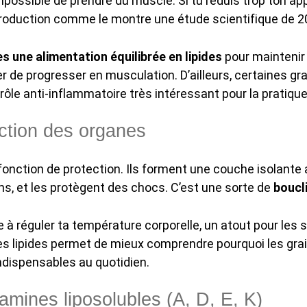
mpossible de prendre du muscle. Si tu réduis trop ton app
 production comme le montre une étude scientifique de 
s une alimentation équilibrée en lipides
pour maintenir
r de progresser en musculation. D’ailleurs, certaines g
rôle anti-inflammatoire très intéressant pour la pratiqu
ection des organes
 fonction de protection. Ils forment une couche isolante
s, et les protègent des chocs. C’est une sorte de
boucl
 à réguler ta température corporelle, un atout pour les 
s lipides permet de mieux comprendre pourquoi les gra
indispensables au quotidien.
amines liposolubles (A, D, E, K)