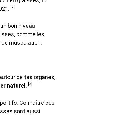
ort en graisses, tu
[2]
2021.
 un bon niveau
raisses, comme les
e de musculation.
 autour de tes organes,
[3]
ier naturel
.
sportifs. Connaître ces
isses sont aussi