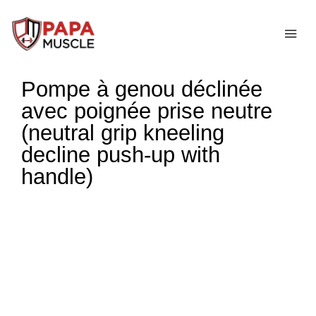
↓
passer
ME
au
contenu
Pompe à genou déclinée
principal
avec poignée prise neutre
(neutral grip kneeling
decline push-up with
handle)