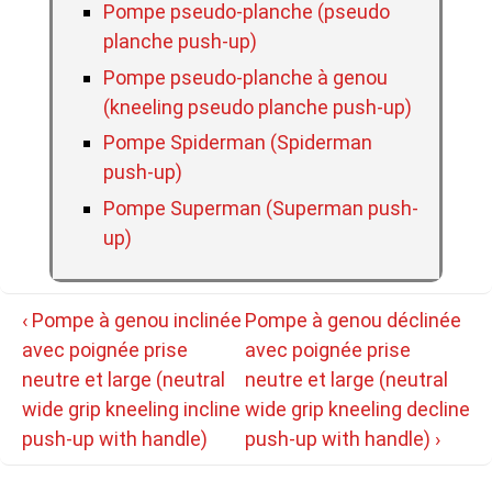
Pompe pseudo-planche (pseudo
planche push-up)
Pompe pseudo-planche à genou
(kneeling pseudo planche push-up)
Pompe Spiderman (Spiderman
push-up)
Pompe Superman (Superman push-
up)
Navigation
Previous
Next
‹ Pompe à genou inclinée
Pompe à genou déclinée
de
Post
Post
avec poignée prise
avec poignée prise
l’article
is
is
neutre et large (neutral
neutre et large (neutral
wide grip kneeling incline
wide grip kneeling decline
push-up with handle)
push-up with handle) ›