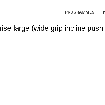
Main
PROGRAMMES
Navigation
se large (wide grip incline push