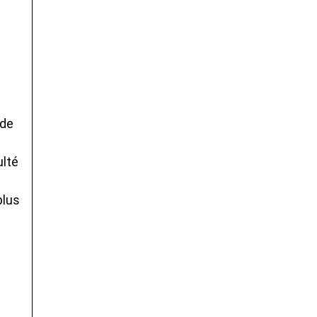
 de
ulté
plus