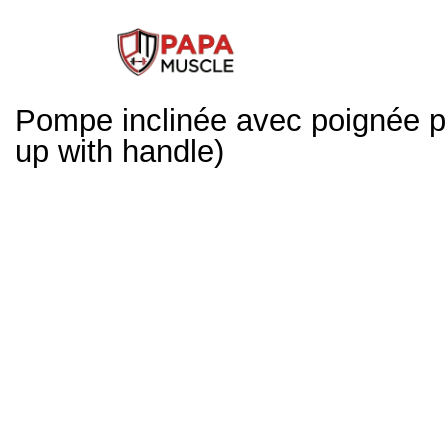
↓
passer
au
contenu
Pompe inclinée avec poignée pri
principal
up with handle)