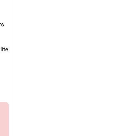
rs
lité