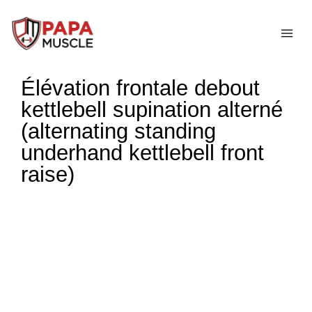
↓
passer
ME
au
contenu
Élévation frontale debout
principal
kettlebell supination alterné
(alternating standing
underhand kettlebell front
raise)