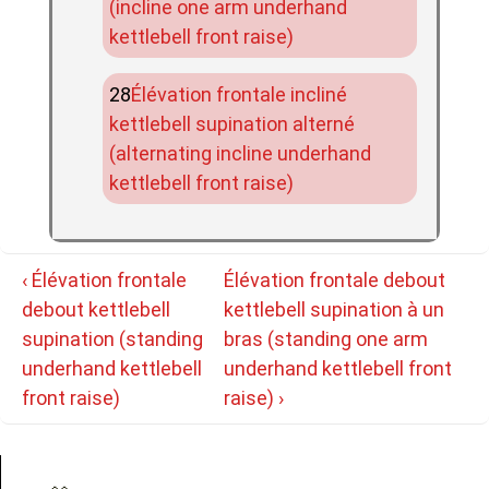
(incline one arm underhand
kettlebell front raise)
Élévation frontale incliné
kettlebell supination alterné
(alternating incline underhand
kettlebell front raise)
Navigation
Previous
Next
‹ Élévation frontale
Élévation frontale debout
de
Post
Post
debout kettlebell
kettlebell supination à un
l’article
is
is
supination (standing
bras (standing one arm
underhand kettlebell
underhand kettlebell front
front raise)
raise) ›