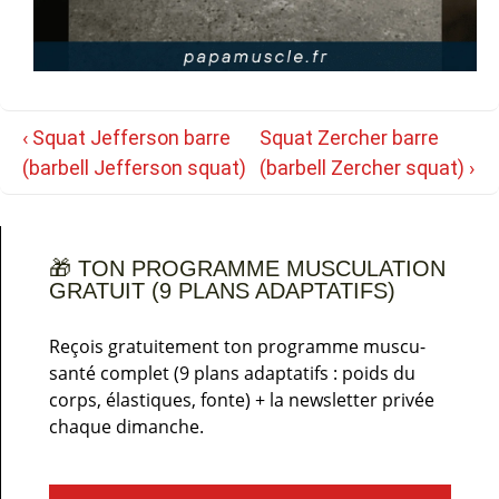
Navigation
Previous
Next
‹ Squat Jefferson barre
Squat Zercher barre
de
Post
Post
(barbell Jefferson squat)
(barbell Zercher squat) ›
l’article
is
is
🎁 TON PROGRAMME MUSCULATION
GRATUIT (9 PLANS ADAPTATIFS)
Reçois gratuitement ton programme muscu-
santé complet (9 plans adaptatifs : poids du
corps, élastiques, fonte) + la newsletter privée
chaque dimanche.