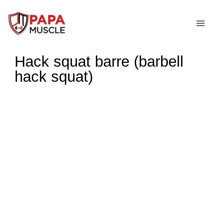
↓
passer
ME
au
contenu
Hack squat barre (barbell
principal
hack squat)