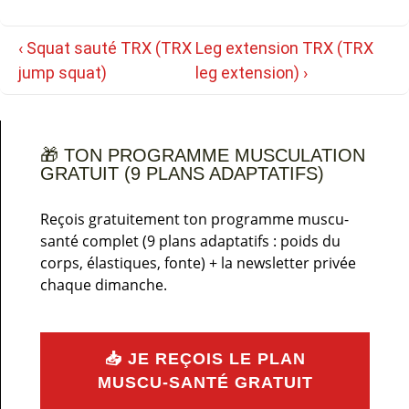
Navigation
Previous
Next
‹ Squat sauté TRX (TRX
Leg extension TRX (TRX
de
Post
Post
jump squat)
leg extension) ›
l’article
is
is
🎁 TON PROGRAMME MUSCULATION
GRATUIT (9 PLANS ADAPTATIFS)
Reçois gratuitement ton programme muscu-
santé complet (9 plans adaptatifs : poids du
corps, élastiques, fonte) + la newsletter privée
chaque dimanche.
📥 JE REÇOIS LE PLAN
MUSCU-SANTÉ GRATUIT