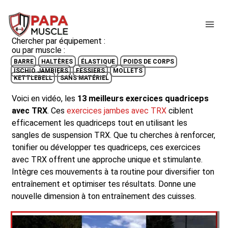
↓
passer
ME
au
Chercher par équipement :
contenu
ou par muscle :
principal
BARRE
HALTÈRES
ÉLASTIQUE
POIDS DE CORPS
ISCHIO JAMBIERS
FESSIERS
MOLLETS
KETTLEBELL
SANS MATÉRIEL
Voici en vidéo, les
13 meilleurs exercices quadriceps
avec TRX
. Ces
exercices jambes avec TRX
ciblent
efficacement les quadriceps tout en utilisant les
sangles de suspension TRX. Que tu cherches à renforcer,
tonifier ou développer tes quadriceps, ces exercices
avec TRX offrent une approche unique et stimulante.
Intègre ces mouvements à ta routine pour diversifier ton
entraînement et optimiser tes résultats. Donne une
nouvelle dimension à ton entraînement des cuisses.