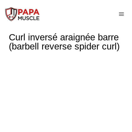
↓
passer
ME
au
contenu
Curl inversé araignée barre
principal
(barbell reverse spider curl)