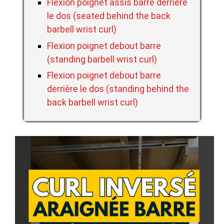
Flexion poignet assis barre derrière
le dos (seated behind the back
barbell wrist curl)
Flexion poignet debout barre
(standing barbell wrist curl)
Flexion poignet debout barre
derrière le dos (standing behind the
back barbell wrist curl)