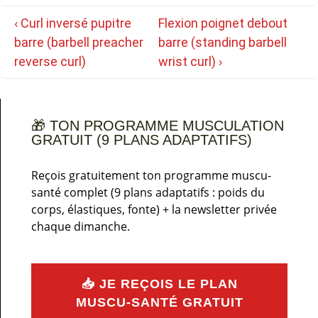
Navigation
Previous
Next
‹ Curl inversé pupitre
Flexion poignet debout
de
Post
Post
barre (barbell preacher
barre (standing barbell
l’article
is
is
reverse curl)
wrist curl) ›
🎁 TON PROGRAMME MUSCULATION
GRATUIT (9 PLANS ADAPTATIFS)
Reçois gratuitement ton programme muscu-
santé complet (9 plans adaptatifs : poids du
corps, élastiques, fonte) + la newsletter privée
chaque dimanche.
📥 JE REÇOIS LE PLAN
MUSCU-SANTÉ GRATUIT