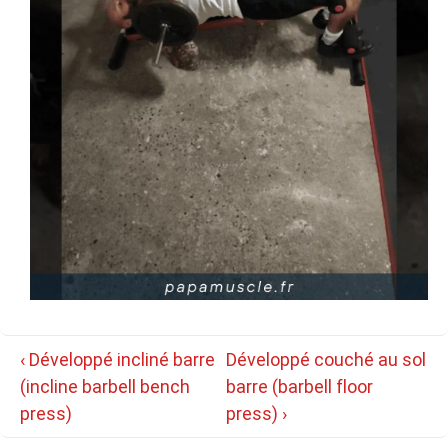
Navigation
Previous
Next
‹ Développé incliné barre
Développé couché au sol
de
Post
Post
(incline barbell bench
barre (barbell floor
l’article
is
is
press)
press) ›