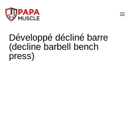
↓
passer
ME
au
contenu
Développé décliné barre
principal
(decline barbell bench
press)