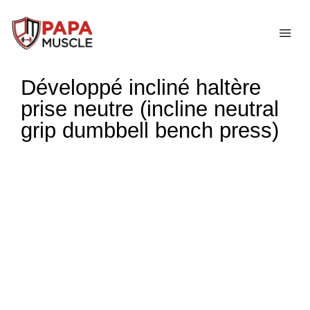
↓
passer
ME
au
contenu
Développé incliné haltère
principal
prise neutre (incline neutral
grip dumbbell bench press)