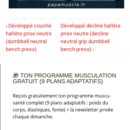
Navigation
Previous
Next
‹ Développé couché
Développé décliné haltère
de
Post
Post
haltère prise neutre
prise neutre (decline
l’article
is
is
(dumbbell neutral
neutral grip dumbbell
bench press)
bench press) ›
🎁 TON PROGRAMME MUSCULATION
GRATUIT (9 PLANS ADAPTATIFS)
Reçois gratuitement ton programme muscu-
santé complet (9 plans adaptatifs : poids du
corps, élastiques, fonte) + la newsletter privée
chaque dimanche.