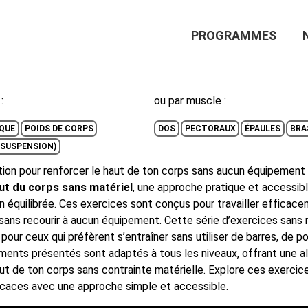
Main
PROGRAMMES
Navigation
:
ou par muscle :
QUE
POIDS DE CORPS
DOS
PECTORAUX
ÉPAULES
BRA
 SUSPENSION)
tion pour renforcer le haut de ton corps sans aucun équipement 
ut du corps sans matériel
, une approche pratique et accessib
n équilibrée. Ces exercices sont conçus pour travailler efficace
s sans recourir à aucun équipement. Cette série d’exercices sans 
our ceux qui préfèrent s’entraîner sans utiliser de barres, de po
nts présentés sont adaptés à tous les niveaux, offrant une al
haut de ton corps sans contrainte matérielle. Explore ces exer
ficaces avec une approche simple et accessible.