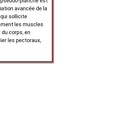
pseudo-planche est
iation avancée de la
ui sollicite
ément les muscles
 du corps, en
lier les pectoraux,