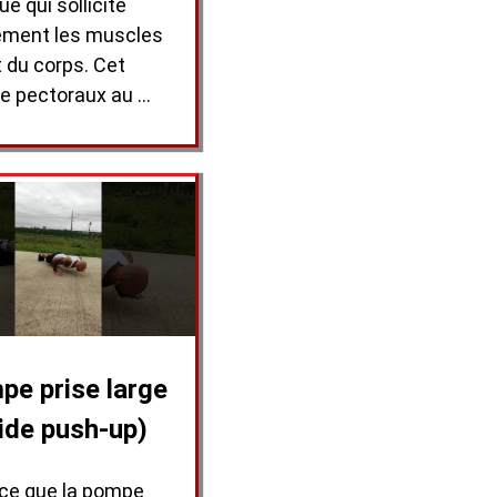
ue qui sollicite
ément les muscles
 du corps. Cet
ce pectoraux au …
e prise large
ide push-up)
-ce que la pompe