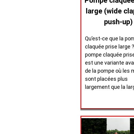
Pompe claquée
large (wide cl
push-up)
Qu’est-ce que la po
claquée prise large 
pompe claquée prise
est une variante av
de la pompe où les 
sont placées plus
largement que la lar