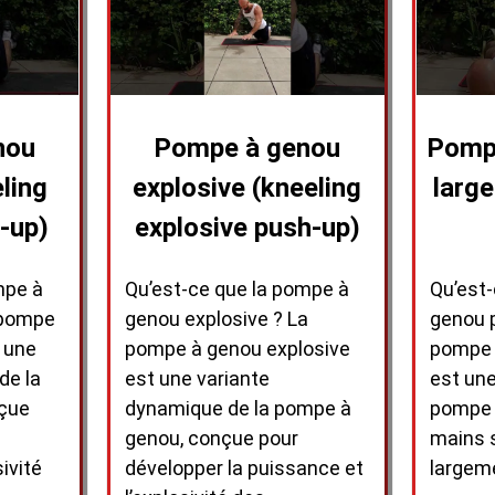
nou
Pompe à genou
Pompe
ling
explosive (kneeling
large
-up)
explosive push-up)
mpe à
Qu’est-ce que la pompe à
Qu’est
 pompe
genou explosive ? La
genou p
 une
pompe à genou explosive
pompe 
de la
est une variante
est une
nçue
dynamique de la pompe à
pompe t
genou, conçue pour
mains 
ivité
développer la puissance et
largem