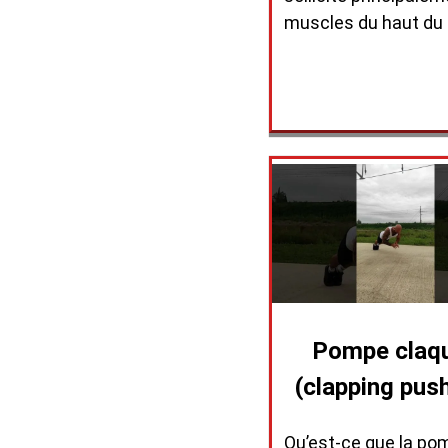
muscles du haut du
Pompe claq
(clapping pus
Qu’est-ce que la po