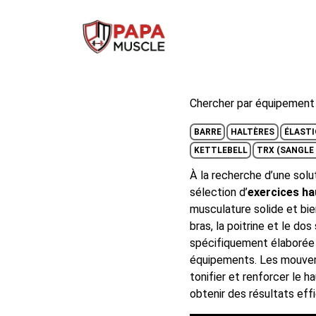
↓
passer
au
contenu
principal
Chercher par équipement 
BARRE
HALTÈRES
ÉLASTI
KETTLEBELL
TRX (SANGLE
À la recherche d’une solu
sélection d’
exercices ha
musculature solide et bie
bras, la poitrine et le do
spécifiquement élaborée p
équipements. Les mouveme
tonifier et renforcer le 
obtenir des résultats ef