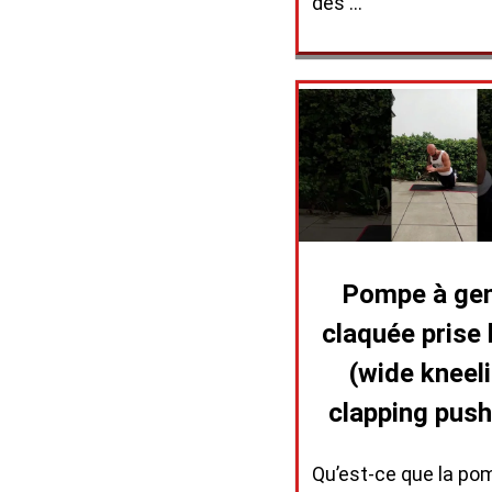
des …
Pompe à ge
claquée prise 
(wide kneel
clapping push
Qu’est-ce que la po