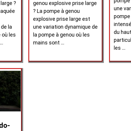
pompe 
large ?
genou explosive prise large
une var
laquée
? La pompe à genou
pompe q
explosive prise large est
intens
 de la
une variation dynamique de
du haut
 où les
la pompe à genou où les
particu
 …
mains sont …
les …
do-