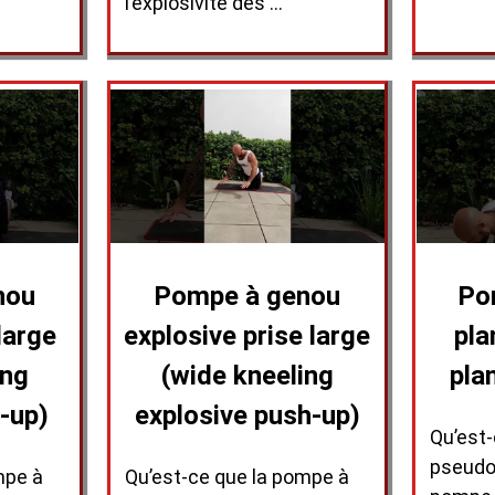
l’explosivité des …
nou
Pompe à genou
Po
large
explosive prise large
pla
ing
(wide kneeling
pla
-up)
explosive push-up)
Qu’est
pseudo
mpe à
Qu’est-ce que la pompe à