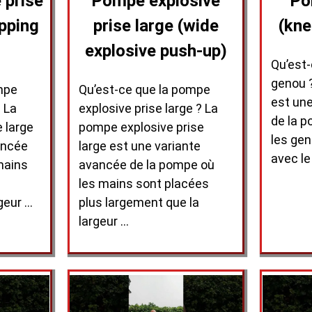
 prise
Pompe explosive
Po
apping
prise large (wide
(kne
explosive push-up)
Qu’est
genou 
mpe
Qu’est-ce que la pompe
est une
? La
explosive prise large ? La
de la p
 large
pompe explosive prise
les ge
ancée
large est une variante
avec le
mains
avancée de la pompe où
les mains sont placées
geur …
plus largement que la
largeur …