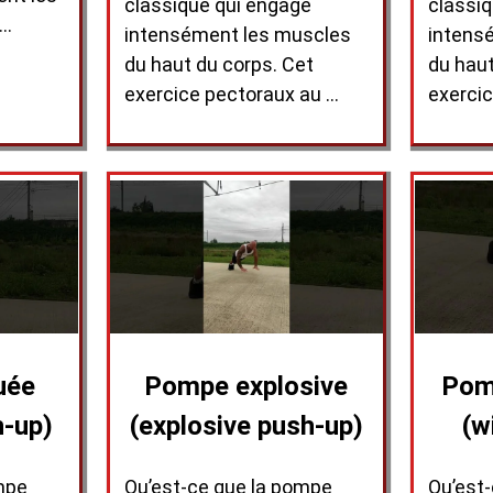
classique qui engage
classiq
 …
intensément les muscles
intens
du haut du corps. Cet
du haut
exercice pectoraux au …
exerci
uée
Pompe explosive
Pomp
h-up)
(explosive push-up)
(w
mpe
Qu’est-ce que la pompe
Qu’est