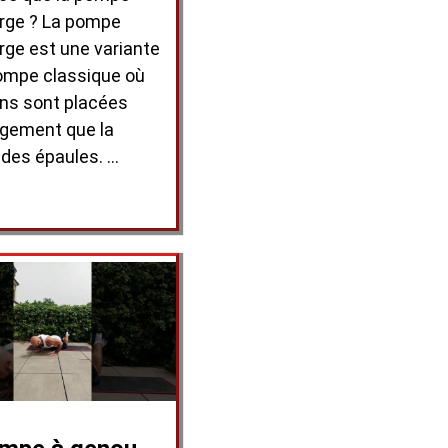
arge ? La pompe
arge est une variante
pompe classique où
ins sont placées
rgement que la
 des épaules. …