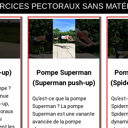
RCICES PECTORAUX SANS MATÉ
-up)
Pompe Superman
Pom
(Superman push-up)
(Spid
mpe ?
nnue
Qu’est-ce que la pompe
Qu’est
-up,
Superman ? La pompe
Spider
toraux
Superman est une variante
Spider
i
avancée de la pompe
dynami
ent les